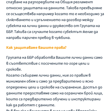
спазване на разпоредбите на Общия регламент
относно защитата на данните. Такова прехвърляне
се осъществява например когато то е необходимо за
сключването и изпълнението на договор между
субекта на лични данни и дружество от Групата на
ББР. Такива са случаите когато субектът желае да
направи паричен превод в чужбина.
Как защитаваме вашите права?
Групата на ББР обработва Вашите лични данни само
в съответствие с посочените по-горе цели и
срокове.
Когато събираме лични данни, ние го правим в
минимален обем и само за предварително и ясно
определени цели и срокове на съхранение. Достъп до
данните предоставяме само на ограничен брой лица,
които са предварително обучени и инструктирани
как да работят с данните.
Във връзка с влизането в сила на нови Европейски