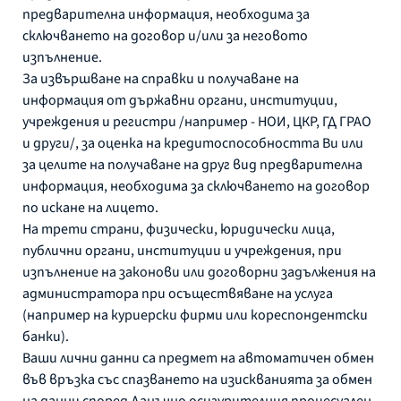
предварителна информация, необходима за
сключването на договор и/или за неговото
изпълнение.
За извършване на справки и получаване на
информация от държавни органи, институции,
учреждения и регистри /например - НОИ, ЦКР, ГД ГРАО
и други/, за оценка на кредитоспособността Ви или
за целите на получаване на друг вид предварителна
информация, необходима за сключването на договор
по искане на лицето.
На трети страни, физически, юридически лица,
публични органи, институции и учреждения, при
изпълнение на законови или договорни задължения на
администратора при осъществяване на услуга
(например на куриерски фирми или кореспондентски
банки).
Ваши лични данни са предмет на автоматичен обмен
във връзка със спазването на изискванията за обмен
на данни според Данъчно осигурителния процесуален