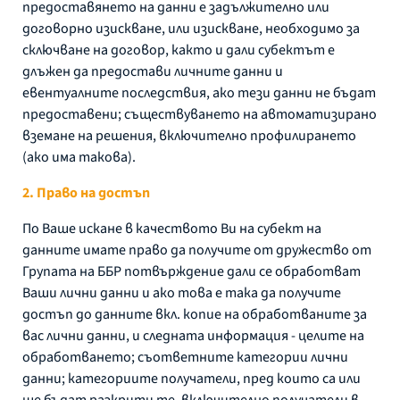
предоставянето на данни е задължително или
договорно изискване, или изискване, необходимо за
сключване на договор, както и дали субектът е
длъжен да предостави личните данни и
евентуалните последствия, ако тези данни не бъдат
предоставени; съществуването на автоматизирано
вземане на решения, включително профилирането
(ако има такова).
2. Право на достъп
По Ваше искане в качеството Ви на субект на
данните имате право да получите от дружество от
Групата на ББР потвърждение дали се обработват
Ваши лични данни и ако това е така да получите
достъп до данните вкл. копие на обработваните за
вас лични данни, и следната информация - целите на
обработването; съответните категории лични
данни; категориите получатели, пред които са или
ще бъдат разкрити те, включително получатели в