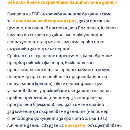
За колко време съхраняваме вашите лични данни?
Групата на ББР съхранява личните ви данни само
за
минимално необходимия срок
, за да постигне
целите, посочени в настоящата Политика, както и
когато по силата на закон или международно
споразумение е задължена или има право да ги
съхранява за по-дълъг период.
Срокът на съхранение определяме, като вземаме
предвид няколко фактора, включително
продължителността на предоставяне на услуги
(например при отсрочване и предоговаряне на
отпуснатия кредит), ако е необходимо с цел
установяване, упражняване или защита на наши
правни претенции (например за събиране на
просрочени вземания), или дали имаме правно
задължение да съхраняваме данните (например
счетоводни документи за срок от 5 г. или 10 г.).
Личните данни, свързани с
програми
, осъществявани