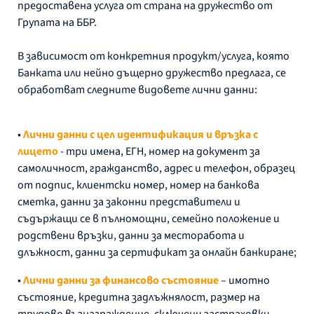
предоставена услуга от страна на дружество от
Групата на ББР.
В зависимост от конкретния продукт/услуга, която
Банката или нейно дъщерно дружество предлага, се
обработват следните видовете лични данни:
•
Лични данни с цел идентификация и връзка с
лицето
- три имена, ЕГН, номер на документ за
самоличност, гражданство, адрес и телефон, образец
от подпис, клиентски номер, номер на банкова
сметка, данни за законни представители и
съдържащи се в пълномощни, семейно положение и
родствени връзки, данни за месторабота и
длъжност, данни за сертификат за онлайн банкиране;
•
Лични данни за финансово състояние
– имотно
състояние, кредитна задлъжнялост, размер на
трудово възнаграждение, сключени застраховки,