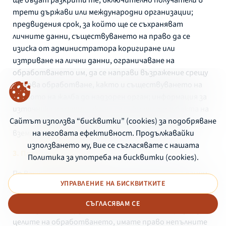
трети държави или международни организации;
предвидения срок, за който ще се съхраняват
личните данни, съществуването на право да се
изиска от администратора коригиране или
изтриване на лични данни, ограничаване на
обработването им, да се направи възражение срещу
такова обработване, както и съществуването на
правото на жалба до надзорен орган; информация за
източника на данни, ако не са събрани от субекта на
данните; съществуването на автоматизирано
Сайтът използва “бисквитки” (cookies) за подобряване
вземане на решения, включително профилиране.
на неговата ефективност. Продължавайки
използването му, Вие се съгласявате с нашата
3. Право на коригиране
Политика за употреба на бисквитки (cookies).
По Ваше искане, в качеството Ви на субект на данни,
УПРАВЛЕНИЕ НА БИСКВИТКИТЕ
имате право да поискате от дружество от Групата
на ББР да коригира без ненужно забавяне неточните
СЪГЛАСЯВАМ СЕ
лични данни, свързани с Вас. Като се имат предвид
целите на обработването, имате право непълните