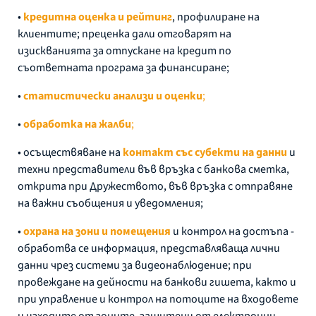
•
кредитна оценка и рейтинг
, профилиране на
клиентите; преценка дали отговарят на
изискванията за отпускане на кредит по
съответната програма за финансиране;
•
статистически анализи и оценки
;
•
обработка на жалби
;
• осъществяване на
контакт със субекти на данни
и
техни представители във връзка с банкова сметка,
открита при Дружеството, във връзка с отправяне
на важни съобщения и уведомления;
•
охрана на зони и помещения
и контрол на достъпа -
обработва се информация, представляваща лични
данни чрез системи за видеонаблюдение; при
провеждане на дейности на банкови гишета, както и
при управление и контрол на потоците на входовете
и изходите от зоните, защитени от електронни