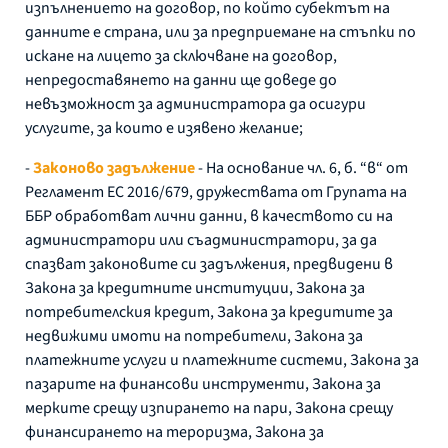
изпълнението на договор, по който субектът на
данните е страна, или за предприемане на стъпки по
искане на лицето за сключване на договор,
непредоставянето на данни ще доведе до
невъзможност за администратора да осигури
услугите, за които е изявено желание;
-
Законово задължение
- На основание чл. 6, б. “в“ от
Регламент ЕС 2016/679, дружествата от Групата на
ББР обработват лични данни, в качеството си на
администратори или съадминистратори, за да
спазват законовите си задължения, предвидени в
Закона за кредитните институции, Закона за
потребителския кредит, Закона за кредитите за
недвижими имоти на потребители, Закона за
платежните услуги и платежните системи, Закона за
пазарите на финансови инструменти, Закона за
мерките срещу изпирането на пари, Закона срещу
финансирането на тероризма, Закона за