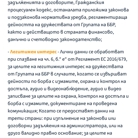
задълженията и договорите, Гражданския
процесуален кодекс, останалата приложима законова
и подзаконова нормативна уредба, регламентираща
дейността на дружествата от Групата на ББР,
както и действащото в страната финансово,
данъчно и счетоводно законодателство;
-
Легитимен интерес
- Лични данни се обработват
при спазване на чл. 6, б.“ е“ от Регламент ЕС 2016/679,
за целите на легитимния интерес на дружествата
от Групата на ББР в случаите, когато се извършват
дейности по борба с измамите, охрана и контрол на
достъпа, аудио и видеонаблюдение, аудио и видео
записване за целите на охрана, контрол на достъпа и
борба с измамите, документиране на проведена
комуникация; Когато се предоставят данни на
трети страни: при изпълнение на законови или
договорни задължения на администратора, или на
друго валидно правно основание; за целите на