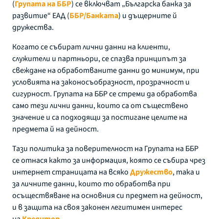
(
Групата на ББР
) се включват „Българска банка за
развитие“ ЕАД (
ББР/Банката
) и дъщерните й
дружества.
Когато се събират лични данни на клиенти,
служители и партньори, се спазва принципът за
свеждане на обработваните данни до минимум, при
условията на законосъобразност, прозрачност и
сигурност. Групата на ББР се стреми да обработва
само тези лични данни, които са от съществено
значение и са подходящи за постигане целите на
предмета й на дейност.
Тази политика за поверителност на Групата на ББР
се отнася както за информация, която се събира чрез
интернет страницата на всяко
Дружество
, така и
за личните данни, които то обработва при
осъществяване на основния си предмет на дейност,
и в защита на своя законен легитимен интерес
на
Кредитор
.