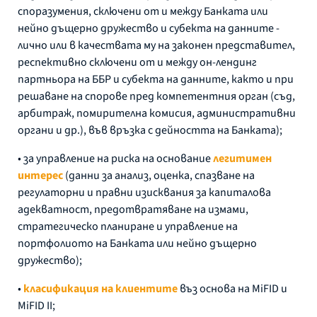
споразумения, сключени от и между Банката или
нейно дъщерно дружество и субекта на данните -
лично или в качествата му на законен представител,
респективно сключени от и между он-лендинг
партньора на ББР и субекта на данните, както и при
решаване на спорове пред компетентния орган (съд,
арбитраж, помирителна комисия, административни
органи и др.), във връзка с дейността на Банката);
• за управление на риска на основание
легитимен
интерес
(данни за анализ, оценка, спазване на
регулаторни и правни изисквания за капиталова
адекватност, предотвратяване на измами,
стратегическо планиране и управление на
портфолиото на Банката или нейно дъщерно
дружество);
•
класификация на клиентите
въз основа на MiFID и
MiFID II;