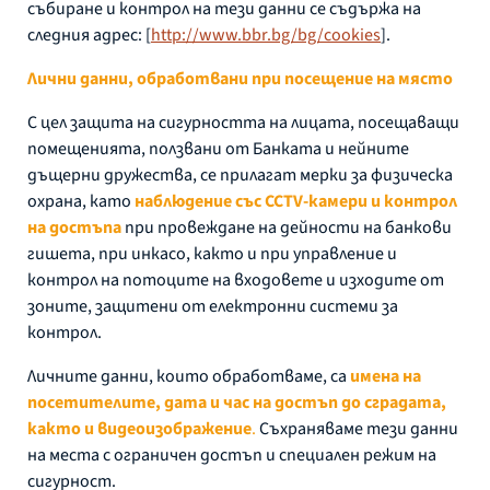
събиране и контрол на тези данни се съдържа на
следния адрес: [
http://www.bbr.bg/bg/cookies
].
Лични данни, обработвани при посещение на място
С цел защита на сигурността на лицата, посещаващи
помещенията, ползвани от Банката и нейните
дъщерни дружества, се прилагат мерки за физическа
охрана, като
наблюдение със CCTV-камери и контрол
на достъпа
при провеждане на дейности на банкови
гишета, при инкасо, както и при управление и
контрол на потоците на входовете и изходите от
зоните, защитени от електронни системи за
контрол.
Личните данни, които обработваме, са
имена на
посетителите, дата и час на достъп до сградата,
както и видеоизображение
.
Съхраняваме тези данни
на места с ограничен достъп и специален режим на
сигурност.