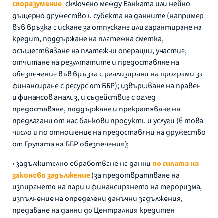
споразумение
,
сключено между Банката или нейно
дъщерно дружество и субекта на данните (например
във връзка с искане за отпускане или гарантиране на
кредит, поддържане на платежна сметка,
осъществяване на платежни операции, участие,
отчитане на резултатите и предоставяне на
обезпечение във връзка с реализирани на програми за
финансиране с ресурс от ББР); извършване на правен
и финансов анализ, и съдействие с оглед
предоставяне, поддържане и прекратяване на
предлагани от нас банкови продукти и услуги (в това
число и по отношение на предоставяни на дружество
от Групата на ББР обезпечения);
• задължително обработване на данни
по силата на
законово задължение
(за предотвратяване на
изпирането на пари и финансирането на тероризма,
изпълнение на определени данъчни задължения,
предаване на данни до Централния кредитен