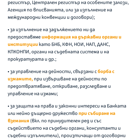
регистър, Централен регистър на особените залози,
Агенция по вписванията, или за изпълнение на
международни конвенции и договори);
• за изпълнение на задължението ни да
предоставяме
информация на държавни органи и
институции
като БНБ, КФН, НОИ, НАП, ДАНС,
КПКОНПИ, органи на съдебната система и на
прокуратурата и др.;
• за управление на дейности, свързани с
борба с
измамите,
при извършване на дейности по
предотвратяване, откриване, разследване и
управление на измами;
• за защита на права и законни интереси на Банката
или нейно дъщерно дружество
при събиране на
вземания
(вкл. по принудителен ред и със
съдействието на съдебни органи, консултанти и
съдебни изпълнители), произтичащи от договорни