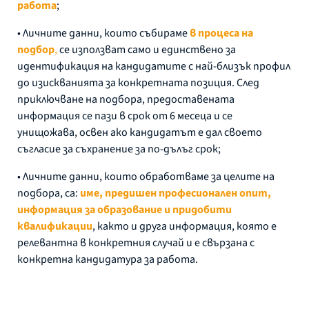
работа
;
• Личните данни, които събираме
в процеса на
подбор
,
се използват само и единствено за
идентификация на кандидатите с най-близък профил
до изискванията за конкретната позиция. След
приключване на подбора, предоставената
информация се пази в срок от 6 месеца и се
унищожава, освен ако кандидатът е дал своето
съгласие за съхранение за по-дълъг срок;
• Личните данни, които обработваме за целите на
подбора, са:
име, предишен професионален опит,
информация за образование и придобити
квалификации
, както и друга информация, която е
релевантна в конкретния случай и е свързана с
конкретна кандидатура за работа.