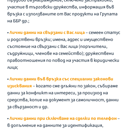
участие в търговски дружества, информация във
връзка с използваните от Вас продукти на Групата
на ББР др.;
•
Лични данни на свързани с Вас лица
– семеен статус
и родствени връзки; имена, адрес и имуществено
състояние на свързани с Вас лица (поръчители,
съдружници, членове на семейство); дружествени
правоотношения по повод на участия в юридически
лица;
•
Лични данни във връзка със специални законови
изисквания
– когато сме длъжни по закон, събираме
данни за конфликт на интереси, за произход на
средства, копие на документ за самоличност, данни
за свързаност и др.
•
Лични данни при сключване на сделки по телефон
–
в допълнение на данните за идентификация,