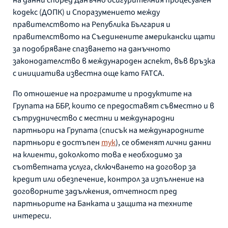
кодекс (ДОПК) и Споразумението между
правителството на Република България и
правителството на Съединените американски щати
за подобряване спазването на данъчното
законодателство в международен аспект, във връзка
с инициатива известна още като FATCA.
По отношение на програмите и продуктите на
Групата на ББР, които се предоставят съвместно и в
сътрудничество с местни и международни
партньори на Групата (списък на международните
партньори е достъпен
тук
), се обменят лични данни
на клиенти, доколкото това е необходимо за
съответната услуга, сключването на договор за
кредит или обезпечение, контрол за изпълнение на
договорните задължения, отчетност пред
партньорите на Банката и защита на техните
интереси.