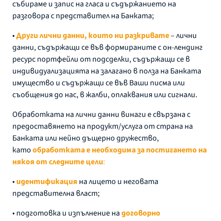
събираме и запис на гласа и съдържанието на
разговора с представител на Банката;
•
Други лични данни, които ни разкривате
– лични
данни, съдържащи се във формираните с он-лендинг
ресурс портфейли от подсделки, съдържащи се в
индивидуализацията на залагано в полза на Банката
имущество и съдържащи се във Ваши писма или
съобщения до нас, в жалби, оплаквания или сигнали.
Обработката на лични данни винаги е свързана с
предоставянето на продукт/услуга от страна на
Банката или нейно дъщерно дружество,
като
обработката е необходима за постигането на
някоя от следните цели
:
•
идентификация
на лицето и неговата
представителна власт;
• подготовка и изпълнение на
договорно