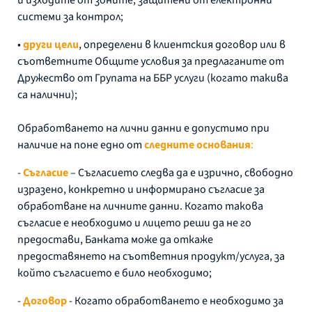
системи за контрол;
•
други цели
, определени в клиентския договор или в
съответните Общите условия за предлаганите от
Дружество от Групата на ББР услуги (когато такива
са налични);
Обработването на лични данни е допустимо при
наличие на поне едно от
следните основания
:
-
Съгласие
– Съгласието следва да е изрично, свободно
изразено, конкретно и информирано съгласие за
обработване на личните данни. Когато такова
съгласие е необходимо и лицето реши да не го
предостави, Банката може да откаже
предоставянето на съответния продукт/услуга, за
който съгласието е било необходимо;
-
Договор
- Когато обработването е необходимо за