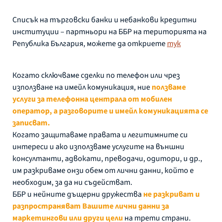
Списък на търговски банки и небанкови кредитни
институции – партньори на ББР на територията на
Република България, можете да откриете
тук
Когато сключваме сделки по телефон или чрез
използване на имейл комуникация, ние
ползваме
услуги за телефонна централа от мобилен
оператор, а разговорите и имейл комуникацията се
записват
.
Когато защитаваме правата и легитимните си
интереси и ако използваме услугите на външни
консултанти, адвокати, преводачи, одитори, и др.,
им разкриваме онзи обем от лични данни, който е
необходим, за да ни съдействат.
ББР и нейните дъщерни дружества
н
е разкриват и
разпространяват Вашите лични данни за
маркетингови или други цели
на трети страни.