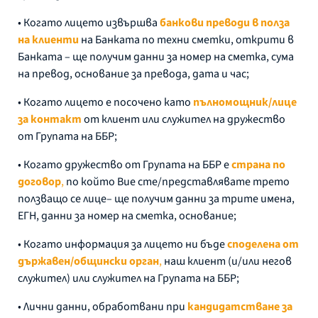
• Когато лицето извършва
банкови преводи в полза
на клиенти
на Банката по техни сметки, открити в
Банката – ще получим данни за номер на сметка, сума
на превод, основание за превода, дата и час;
• Когато лицето е посочено като
пълномощник/лице
за контакт
от клиент или служител на дружество
от Групата на ББР;
• Когато дружество от Групата на ББР е
страна по
договор
,
по който Вие сте/представлявате трето
ползващо се лице– ще получим данни за трите имена,
ЕГН, данни за номер на сметка, основание;
• Когато информация за лицето ни бъде
споделена от
държавен/общински орган
,
наш клиент (и/или негов
служител) или служител на Групата на ББР;
• Лични данни, обработвани при
кандидатстване за