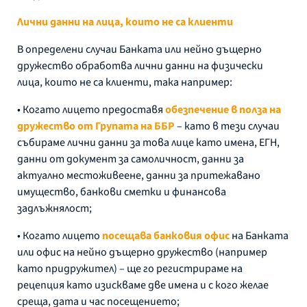
Лични данни на лица, които не са клиенти
В определени случаи Банката или нейно дъщерно
дружество обработва лични данни на физически
лица, които не са клиенти, така например:
• Когато лицето предоставя
обезпечение в полза на
дружество от Групата на ББР
– като в тези случаи
събираме лични данни за това лице като имена, ЕГН,
данни от документ за самоличност, данни за
актуално местоживеене, данни за притежавано
имущество, банкови сметки и финансова
задлъжнялост;
• Когато лицето
посещава банковия офис
на Банката
или офис на нейно дъщерно дружество (например
като придружител) – ще го регистрираме на
рецепция като изискваме две имена и с кого желае
среща, дата и час посещението;