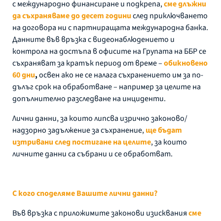
с международно финансиране и подкрепа,
сме длъжни
да съхраняваме до десет години
след приключването
на договора ни с партниращата международна банка.
Данните във връзка с видеонаблюдението и
контрола на достъпа в офисите на Групата на ББР се
съхраняват за кратък период от време –
обикновено
60 дни
,
освен ако не се налага съхранението им за по-
дълъг срок на обработване – например за целите на
допълнително разследване на инциденти.
Лични данни, за които липсва изрично законово/
надзорно задължение за съхранение,
ще бъдат
изтривани след постигане на целите
, за които
личните данни са събрани и се обработват.
С кого споделяме Вашите лични данни?
Във връзка с приложимите законови изисквания
сме