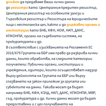
длъжни
да предаваме Ваши лични данни
до
регистри
като: Централния кредитен регистър,
Централния регистър на особените залози и
Търговския регистър и Регистъра на юридическите
лица с нестопанска цел, както и до
държавни органи и
институции
като БНБ, КФН, НОИ, НАП, ДАНС,
КПКОНПИ, органи на съдебната система, на
прокуратурата и др.
В съответствие с изискванията на Регламент ЕС
2016/679 Групата на ББР има право да разкрива лични
данни, които обработва, на следните категории
получатели: Публични органи, институции и
учреждения, одитори, които осъществяват надзор
върху дейността на Групата на ББР или върху
спазването на закон приложим за групата или
субектите на данни. Такива могат да бъдат
например БНБ, КФН, КЗЛД, НАП, ДАНС, КПКОНПИ, МВР,
съд, прокуратура и др. Лични данни могат да бъдат
предоставени и с цел получаването на