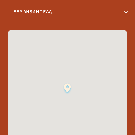
ББР ЛИЗИНГ ЕАД
София 1000
ул. "Стефан Караджа" № 10; ет. 2