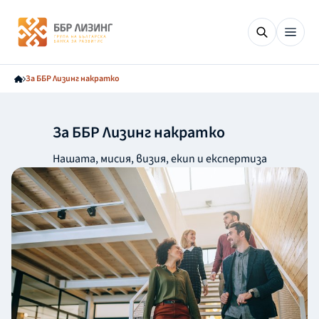
За ББР Лизинг накратко
За ББР Лизинг накратко
Нашата, мисия, визия, екип и експертиза