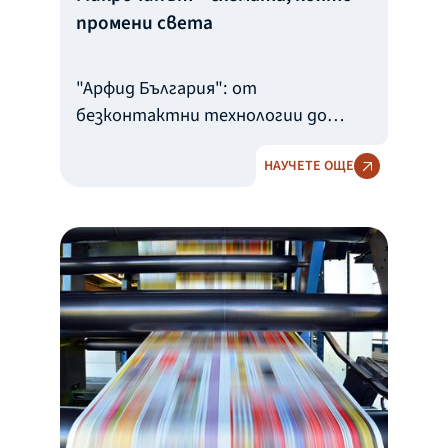
промени света
"Арфид България": от
безконтактни технологии до
международни пазари
НАУЧЕТЕ ОЩЕ